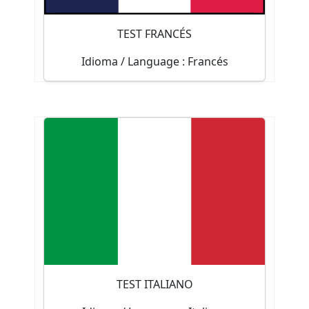
Empezar test
TEST FRANCÉS
Idioma / Language : Francés
Test de nivel
50
Tiene una duración máxima de
minutos y consta de 100 preguntas.
Empezar test
TEST ITALIANO